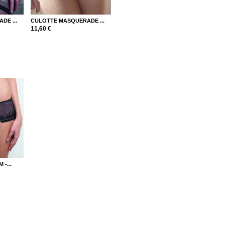
DE ...
CULOTTE MASQUERADE ...
11,60 €
-...