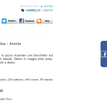
BENVENUTO/A
ENTRA
CARRELLO :
VUOTO
iza - Avorio
i in pizzo ricamato con fiocchetto sul
 laterali. Dietro in maglia tinta unita.
ti e dietro.
ylon, 22% poliestre, 14% cotone, 5% elastan
A!
lore
Nero