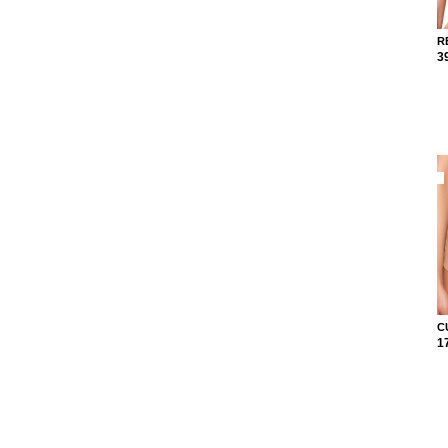
R
3
C
1